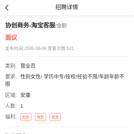
招聘详情
协创商务-淘宝客服
/全职
面议
发布时间:2026-08-06 查看次数:521
类别:
营业员
要求:
性别女性/ 学历中专/技校/经验不限/年龄年龄不
限
区域:
安康
人数:
1
福利:
包住
保险
旅游