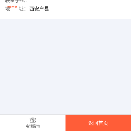
联系手机：
****
地 址：
西安户县
返回首页
电话咨询