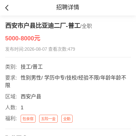
招聘详情
西安市户县比亚迪二厂-普工
/全职
5000-8000元
发布时间:2026-08-07 查看次数:479
类别:
技工/普工
要求:
性别男性/ 学历中专/技校/经验不限/年龄年龄不
限
区域:
西安户县
人数:
1
福利:
包食宿
五险一金
全勤